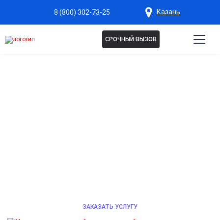
Казань
8 (800) 302-73-25
СРОЧНЫЙ ВЫЗОВ
ДЕТОКСИКАЦИЯ ОТ
АЛКОГОЛЯ В КАЗАНИ
Безопасное очищение организма от алкогольного
отравления и восстановление самочувствия под
контролем нарколога. Круглосуточная помощь с
выездом на дом и соблюдением
конфиденциальности. Звоните в любое время.
ЗАКАЗАТЬ УСЛУГУ