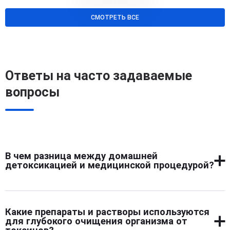
СМОТРЕТЬ ВСЕ
Ответы на часто задаваемые
вопросы
В чем разница между домашней
детоксикацией и медицинской процедурой?
Домашняя детоксикация основана на применении
народных методов и обезвоживании, что не устраняет
Какие препараты и растворы используются
причины ухудшения. Медицинская процедура
для глубокого очищения организма от
проводится с учетом индивидуальных особенностей, с