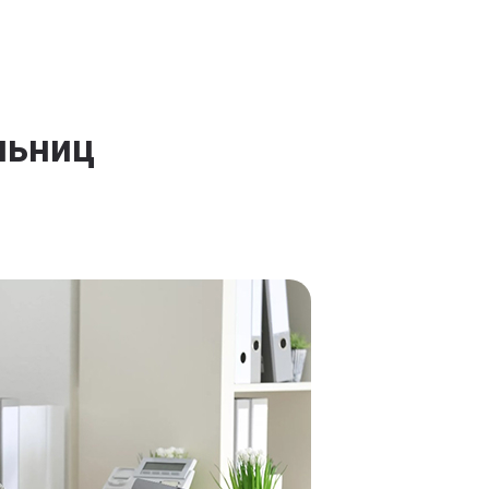
льниц