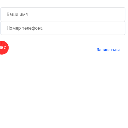
Согласен с
политикой о
15%
конфиденциальности
и на
обработку
Записаться
персональных данных
Длительность процедуры — 60 минут
о