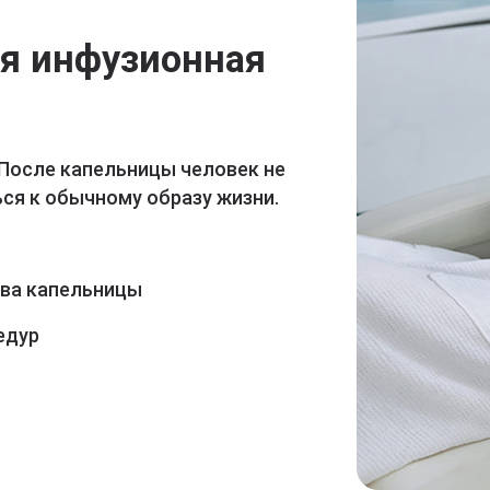
ая инфузионная
 После капельницы человек не
ся к обычному образу жизни.
ава капельницы
едур