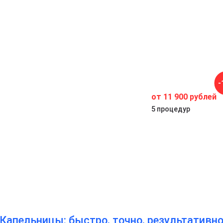
ри
-
от 11 900 рублей
5 процедур
Капельницы: быстро, точно, результативн