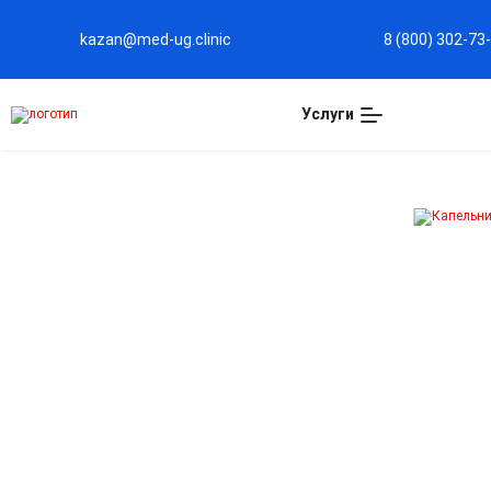
kazan@med-ug.clinic
8 (800) 302-73
Услуги
Капельница
Дексаметазон в
Казани
Сильное противовоспалительное действие
Быстро снижает воспаление при аллергических
реакциях, аутоиммунных и воспалительных
заболеваниях.
Борьба с отёками и отёчными состояниями