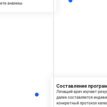
аете анализы
Составление програм
Лечащий врач изучает рез
далее составляется индиви
конкретный протокол капе