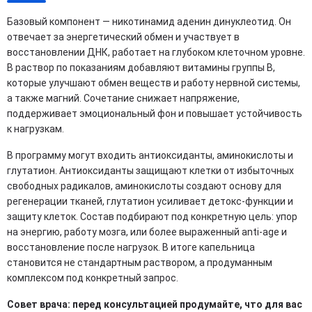
Базовый компонент — никотинамид аденин динуклеотид. Он
отвечает за энергетический обмен и участвует в
восстановлении ДНК, работает на глубоком клеточном уровне.
В раствор по показаниям добавляют витамины группы B,
которые улучшают обмен веществ и работу нервной системы,
а также магний. Сочетание снижает напряжение,
поддерживает эмоциональный фон и повышает устойчивость
к нагрузкам.
В программу могут входить антиоксиданты, аминокислоты и
глутатион. Антиоксиданты защищают клетки от избыточных
свободных радикалов, аминокислоты создают основу для
регенерации тканей, глутатион усиливает детокс-функции и
защиту клеток. Состав подбирают под конкретную цель: упор
на энергию, работу мозга, или более выраженный anti-age и
восстановление после нагрузок. В итоге капельница
становится не стандартным раствором, а продуманным
комплексом под конкретный запрос.
Совет врача: перед консультацией продумайте, что для вас