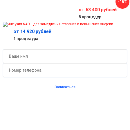
-15%
Улучшение концентрации, внимания, памяти и ясности
мышления.
от 63 400 рублей
5 процедур
от 14 920 рублей
Бесплатная консультация для новых клиентов
1 процедура
при проведении процедуры
Записаться
Согласен с
политикой о конфиденциальности
и на
обработку персональных данных
Длительность процедуры — 60 минут