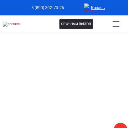
Казань
8 (800) 302-73-25
СРОЧНЫЙ ВЫЗОВ
Капельница NAD+ в Казани
Anti-age (замедление старения)
Стимуляция клеточных энергетических процессов и
замедление возрастных изменений
Повышение жизненного тонуса
Снижение усталости, поддержка нервной системы,
увеличение уровня энергии.
Антистресс-поддержка
Помощь при стрессовых состояниях, эмоциональном
истощении и снижении работоспособности.
Улучшение метаболизма и похудение
Поддержка обменных процессов и ускорение сжигания
жировых отложений.
Повышение когнитивных способностей