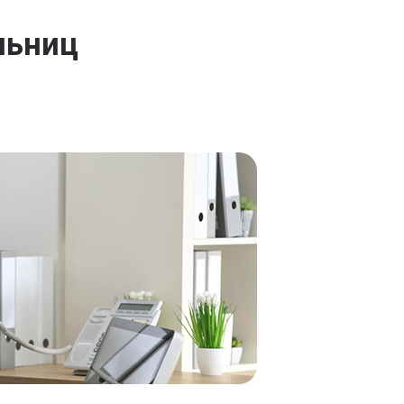
льниц