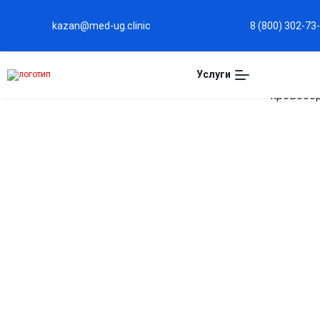
kazan@med-ug.clinic
8 (800) 302-73
Услуги
Капельница Эуфилли
в Казани
Снятие спазмов бронхов и дыхательных путей
Облегчает дыхание при бронхиальной обструкции и
астматических состояниях.
Улучшение кровообращения
Расширяет сосуды, повышает насыщение тканей
кислородом и улучшает общее самочувствие.
Быстрое снятие одышки и дискомфорта