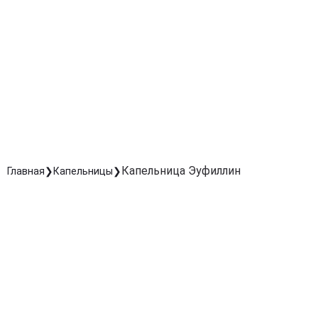
Эффективно устраняет приступы удушья и облегчает
дыхание уже во время процедуры.
Поддержка сердечно-сосудистой системы
Снижает нагрузку на сердце при проблемах с
дыханием, стабилизирует давление.
Повышение работоспособности организма
Улучшает насыщение кислородом, уменьшает
усталость и способствует восстановлению сил.
Капельница Эуфиллин
Главная
Капельницы