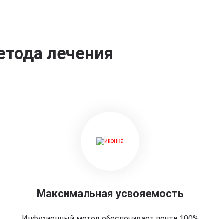
о
етода лечения
Максимальная усвояемость
Инфузионный метод обеспечивает почти 100%