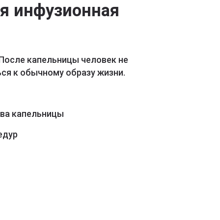
ая инфузионная
 После капельницы человек не
ся к обычному образу жизни.
ава капельницы
едур