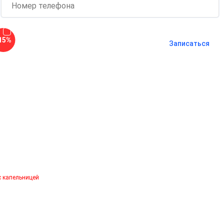
Согласен с
политикой о
15%
конфиденциальности
и на
обработку
Записаться
персональных данных
Длительность процедуры — 60 минут