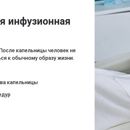
ая инфузионная
 После капельницы человек не
ся к обычному образу жизни.
ава капельницы
едур