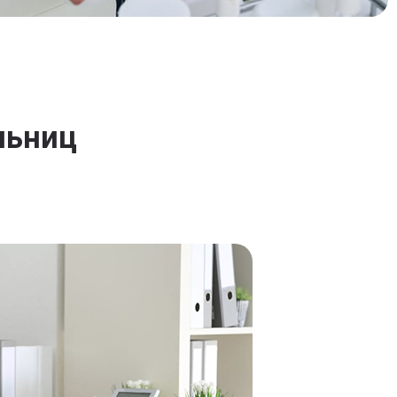
льниц