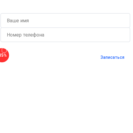
Согласен с
политикой о
15%
конфиденциальности
и на
обработку
Записаться
персональных данных
Длительность процедуры — 60 минут