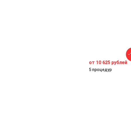
к
-
от 10 625 рублей
ю,
5 процедур