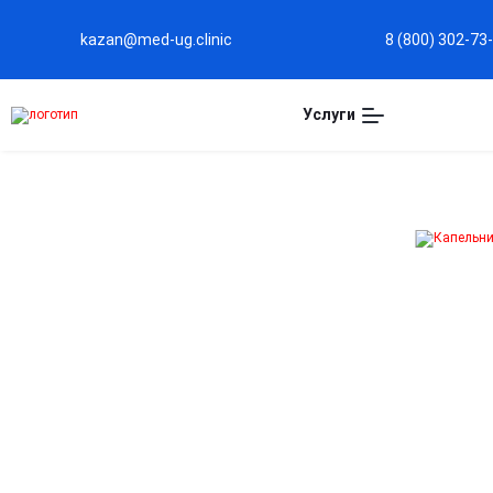
kazan@med-ug.clinic
8 (800) 302-73
Услуги
Капельница
Церебролизин в
Казани
Поддержка работы мозга
Улучшает передачу нервных импульсов, способствуе
восстановлению клеток и повышает когнитивные
функции.
Эффективен при нарушениях памяти и внимания