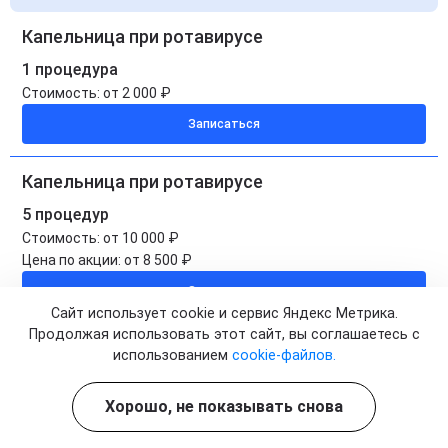
Капельница при ротавирусе
1 процедура
Стоимость:
от 2 000 ₽
Записаться
Капельница при ротавирусе
5 процедур
Стоимость:
от 10 000 ₽
Цена по акции:
от 8 500 ₽
Записаться
Сайт использует cookie и сервис Яндекс Метрика.
Продолжая использовать этот сайт, вы соглашаетесь с
Капельница при ротавирусе на дому
использованием
cookie-файлов.
1 процедура
Стоимость:
от 3 000 ₽
Хорошо, не показывать снова
Записаться