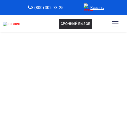
Казань
8 (800) 302-73-25
СРОЧНЫЙ ВЫЗОВ
Капельница при ротавирусе
в Казани
Эффективное восстановление водно-солевого
баланса
Помогает быстро восполнить потерю жидкости и
электролитов при сильной диарее и рвоте.
Снижение симптомов интоксикации
Способствует быстрому выведению токсинов и
облегчению состояния пациента.
Поддержка иммунной системы
Укрепляют защитные силы организма и ускоряют
выздоровление.
Быстрое улучшение общего самочувствия