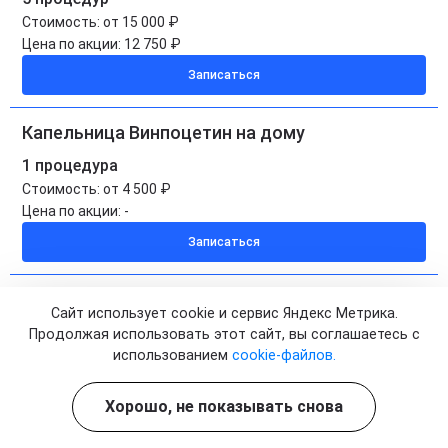
Стоимость:
от 15 000 ₽
Цена по акции:
12 750 ₽
Записаться
Капельница Винпоцетин на дому
1 процедура
Стоимость:
от 4 500 ₽
Цена по акции:
-
Записаться
Капельница Винпоцетин на дому
Сайт использует cookie и сервис Яндекс Метрика.
5 процедур
Продолжая использовать этот сайт, вы соглашаетесь с
использованием
cookie-файлов.
Стоимость:
от 22 500 ₽
Цена по акции:
19 125 ₽
Хорошо, не показывать снова
Записаться