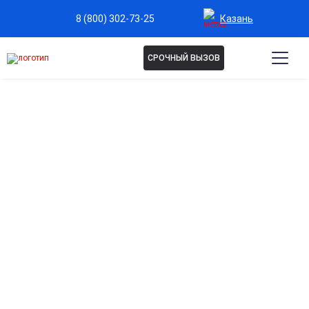
Казань
8 (800) 302-73-25
СРОЧНЫЙ ВЫЗОВ
Капельница Винпоцетин в
Казани
Улучшение мозгового кровообращения
Повышает приток кислорода к мозгу, стимулируя работу
нейронов и повышая концентрацию внимания.
Снижение головной боли и мигрени
Помогает уменьшить интенсивность боли и дискомфорт
при хронических головных болях.
Поддержка памяти и когнитивных функций
Регулярное применение способствует улучшению
запоминания и быстроте мышления.
Стабилизация сосудистого тонуса
Укрепляет стенки сосудов и улучшает микроциркуляцию в