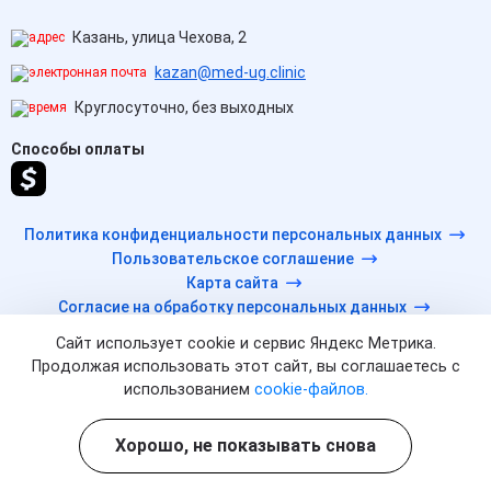
Казань, улица Чехова, 2
kazan@med-ug.clinic
Круглосуточно, без выходных
Способы оплаты
Политика конфиденциальности персональных данных
Пользовательское соглашение
Карта сайта
Согласие на обработку персональных данных
Сайт использует cookie и сервис Яндекс Метрика.
Продолжая использовать этот сайт, вы соглашаетесь с
© 2026 МЕД ЮГ. Все права защищены.
использованием
cookie-файлов.
Вся информация на сайте не является публичной офертой,
несёт сугубо информационный характер, и не служит для
Хорошо, не показывать снова
постановки диагноза и назначения лечения.
Есть противопоказания, необходимо проконсультироваться с