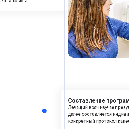
аете анализы
Составление програм
Лечащий врач изучает рез
далее составляется индиви
конкретный протокол капе