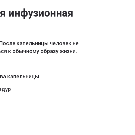
ая инфузионная
 После капельницы человек не
ся к обычному образу жизни.
ава капельницы
едур