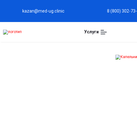
kazan@med-ug.clinic
8 (800) 302-73
Услуги
Капельница
физраствора в Казани
Восстановление водного баланса организма
Помогает быстро восполнить потерю жидкости и
солей, что важно при обезвоживании, рвоте или
высокой температуре.
Снятие интоксикации и облегчение состояния
Ускоряет выведение токсинов и продуктов распада,
улучшает самочувствие при отравлениях и инфекциях