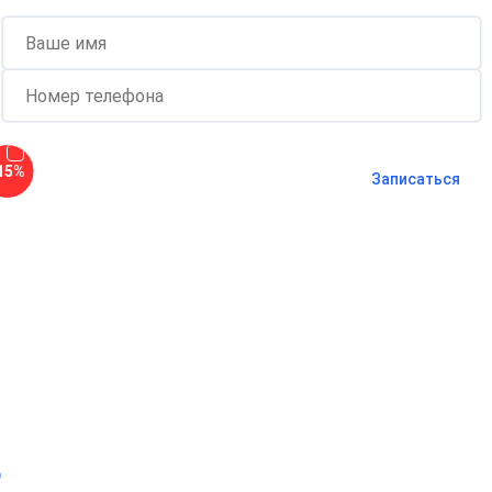
Согласен с
политикой о
15%
конфиденциальности
и на
обработку
Записаться
персональных данных
Длительность процедуры — 60 минут
о