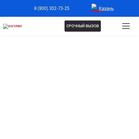
Казань
8 (800) 302-73-25
СРОЧНЫЙ ВЫЗОВ
Капельница Энергия в
Казани
Мгновенное восстановление сил и бодрости
Помогает быстро справиться с усталостью и апатией,
возвращая энергию для активного дня.
Поддержка работы мозга и концентрации
Витамины и микроэлементы улучшают внимание, память и
умственную активность.
Снижение симптомов переутомления и стресса
Способствует нормализации нервной системы и
восстановлению баланса после интенсивной работы.
Укрепление иммунитета и защитных сил организма
Повышает сопротивляемость к инфекциям и