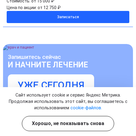
Стоимость:
от 15 000 ₽
Цена по акции:
от 12 750 ₽
Записаться
Запишитесь сейчас
И НАЧНИТЕ ЛЕЧЕНИЕ
УЖЕ СЕГОДНЯ
Сайт использует cookie и сервис Яндекс Метрика.
Продолжая использовать этот сайт, вы соглашаетесь с
Записаться на прием к врачу
использованием
cookie-файлов.
Хорошо, не показывать снова