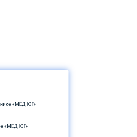
инике «МЕД ЮГ»
ке «МЕД ЮГ»