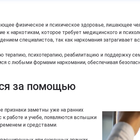
ающее физическое и психическое здоровье, лишающее че
ие к наркотикам, которое требует медицинского и психо
ением специалистов, так как наркомания затрагивает все
 терапию, психотерапию, реабилитацию и поддержку се
я с любыми формами наркомании, обеспечивая безопасно
ся за помощью
е признаки заметны уже на ранних
с к работе и учебе, появляются вспышки
временем и средствами.
расширенных или суженных зрачках,