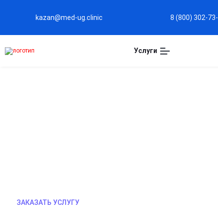
kazan@med-ug.clinic
8 (800) 302-73
Услуги
ЛЕЧЕНИЕ НАРКОМАНИИ 
Комплексное лечение наркотической зависимост
направлено на устранение тяги и причин зависи
детоксикацию, стабилизацию состояния и работ
Индивидуальный план лечение, соблюдение конф
ЗАКАЗАТЬ УСЛУГУ