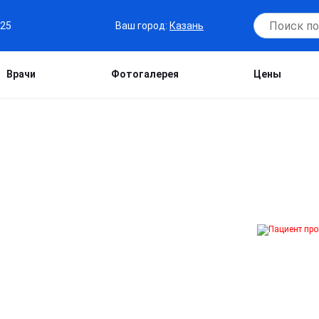
Ваш город:
Казань
-25
Врачи
Фотогалерея
Цены
В КАЗАНИ
и с участием наркологов и психиатров
мости. Программа включает
у с психологической зависимостью.
иденциальности.