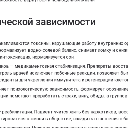
ической зависимости
накапливаются токсины, нарушающие работу внутренних о
ормализует водно-солевой баланс, снимает ломку и снижа
интоксикация, нормализуется сон.
иков — медикаментозная стабилизация. Препараты восстан
роль врачей исключает побочные реакции, позволяет быс
иданты для укрепления иммунитета и регенерации клеток
няет психологическую зависимость, формирует осознани
ии помогают проработать страхи, вину, обиды, а группо
 реабилитация. Пациент учится жить без наркотиков, во
ироваться к жизни в обществе, наладить отношения с бли
есоциализация. Человек возвращается в привычную среду,