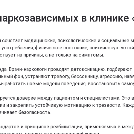
 наркозависимых в клинике
й сочетает медицинские, психологические и социальные 
потребления, физическое состояние, психическую устойч
твует на причины, а не только на симптомы.
нда. Врачи-наркологи проводят детоксикацию, подбираю
ный фон, устраняют тревогу, бессонницу, агрессию, нав
выработать новые модели поведения, восстановить само
руется доверие между пациентом и специалистами. Это 
ии и закрепить устойчивую мотивацию к трезвости. Каж
ечивает безопасность.
ндартов и принципов реабилитации, применяемых в межд
зможность вернуться к полноценной жизни.