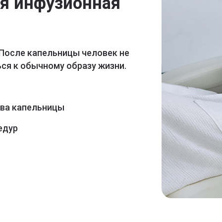
ая инфузионная
 После капельницы человек не
ся к обычному образу жизни.
ава капельницы
едур