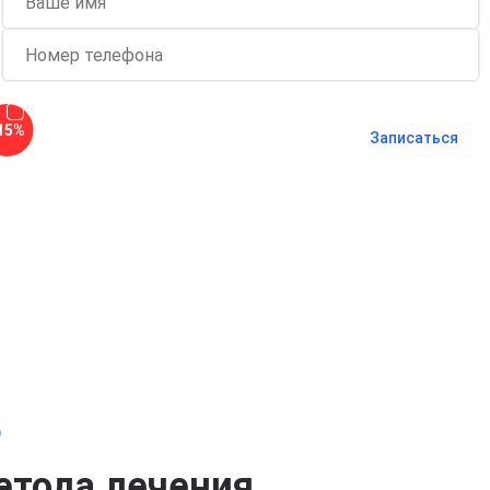
Согласен с
политикой о
15%
конфиденциальности
и на
обработку
Записаться
персональных данных
Длительность процедуры — 60 минут
о
етода лечения