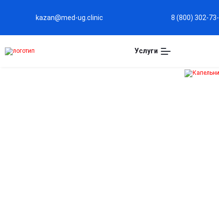
kazan@med-ug.clinic
8 (800) 302-73
Услуги
Капельница Кавинтон
в Казани
Улучшение мозгового кровообращения
Стимулирует циркуляцию крови в сосудах головного
мозга, повышая концентрацию и внимание.
Снятие головной боли и головокружения
Помогает уменьшить симптомы недостаточного
кровоснабжения мозга, облегчая дискомфорт.
Повышение когнитивных функций