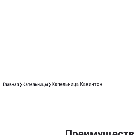
Способствует улучшению памяти, мышления и общей
умственной активности.
Поддержка при хронической усталости и
стрессах
Помогает восстановить энергию и повысить
выносливость нервной системы.
Профилактика сосудистых нарушений
Укрепляет сосудистые стенки и снижает риск
осложнений, связанных с нарушением мозгового
кровообращения.
Капельница Кавинтон
Главная
Капельницы
Преимущества