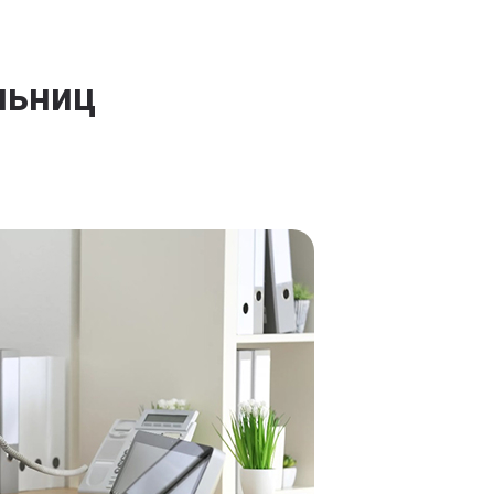
льниц