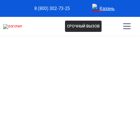
Казань
8 (800) 302-73-25
СРОЧНЫЙ ВЫЗОВ
КОНСУЛЬТАЦИЯ
НАРКОЛОГА В КАЗАНИ
Консультация нарколога — первый шаг к
безопасному и эффективному лечению
зависимостей. Врач проведёт диагностику, оценит
состояние пациента и подберёт индивидуальную
программу терапии. Гарантируем
конфиденциальность, профессиональный подход и
поддержку на каждом этапе восстановления.