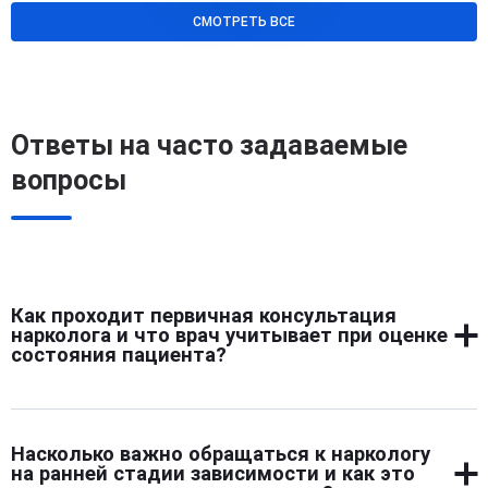
СМОТРЕТЬ ВСЕ
Ответы на часто задаваемые
вопросы
Как проходит первичная консультация
нарколога и что врач учитывает при оценке
состояния пациента?
Первичный прием начинается с подробной беседы.
Врач расспрашивает о длительности употребления,
Насколько важно обращаться к наркологу
типах веществ, попытках прекратить прием, текущем
на ранней стадии зависимости и как это
самочувствии и общем фоне жизни. Обязательно