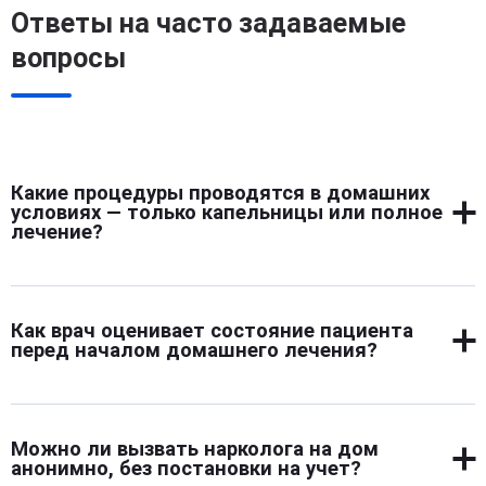
Ответы на часто задаваемые
вопросы
Какие процедуры проводятся в домашних
условиях — только капельницы или полное
лечение?
На дому проводят не только капельницы. Врач
осматривает, ставит диагноз, назначает препараты,
Как врач оценивает состояние пациента
контролирует реакцию организма. При необходимости
перед началом домашнего лечения?
подключает поддержку для сна, давления, нервной
системы. Дополнительно можно получить
Осмотр начинается с беседы и оценки внешних
рекомендации по дальнейшим шагам. Это полноценная
признаков. Врач проверяет пульс, давление,
медицинская помощь, а не разовая процедура.
Можно ли вызвать нарколога на дом
температуру, уровень сознания. Иногда применяются
анонимно, без постановки на учет?
экспресс-тесты, чтобы определить тип вещества.