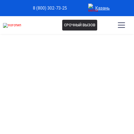
Казань
8 (800) 302-73-25
СРОЧНЫЙ ВЫЗОВ
ЛЕЧЕНИЕ НАРКОМАНИИ НА
ДОМУ В КАЗАНИ
Лечение наркомании на дому подходит в ряде
случаев и требует профессионального подхода.
Клиника «Мед-Юг» организует выезд опытных
наркологов для диагностики и подбора
эффективного плана терапии по современным
методикам. Запись и консультация — по телефону на
сайте.