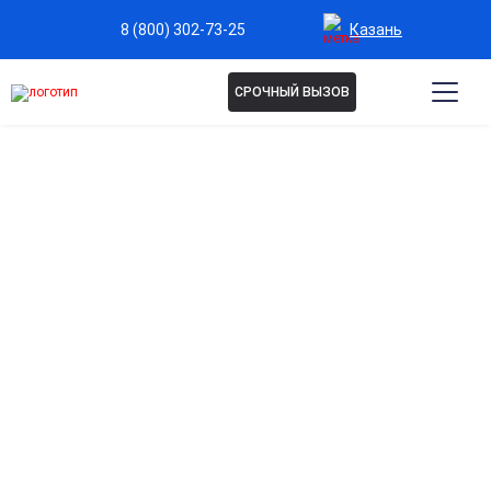
Казань
8 (800) 302-73-25
СРОЧНЫЙ ВЫЗОВ
Капельница для сосудов
головного мозга в Казани
Улучшение мозгового кровообращения
Способствует насыщению клеток кислородом и
питательными веществами, повышая концентрацию и
память.
Снижение головной боли и мигрени
Уменьшает дискомфорт, напряжение и чувство тяжести в
голове.
Профилактика нарушений сосудов головного
мозга
Помогает снизить риски инсульта и сосудистых спазмов.
Восстановление после стрессов и переутомления