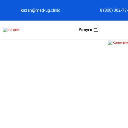
kazan@med-ug.clinic
8 (800) 302-73
Услуги
Капельница при
отравлении в Казани
Быстрое выведение токсинов из организма
Ускоряет очищение крови, устраняя продукты
интоксикации и снижая нагрузку на печень и почки.
Стабилизация состояния и жизненных
показателей
Помогает нормализовать давление, пульс и
электролитный баланс после отравления.