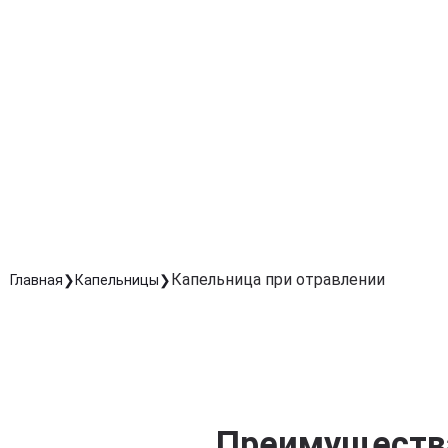
Устранение тошноты, слабости и головной боли
Эффективно снимает неприятные симптомы
интоксикации и ускоряет восстановление.
Поддержка работы внутренних органов
Защищает печень, почки и сердце, помогая организм
быстрее восстановиться.
Безопасное и контролируемое лечение
Проводится под наблюдением специалиста,
обеспечивая точную дозировку и комфорт для
пациента.
Капельница при отравлении
Главная
Капельницы
Преимущества