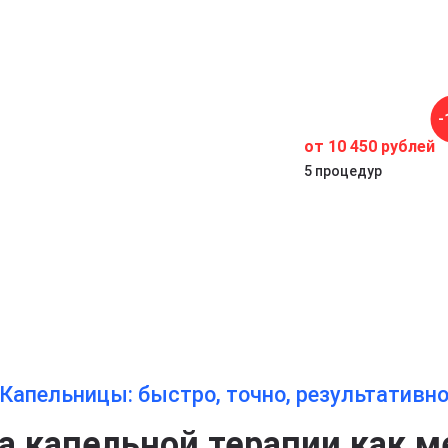
у
-
от 10 450 рублей
5 процедур
Капельницы: быстро, точно, результативн
 капельной терапии как м