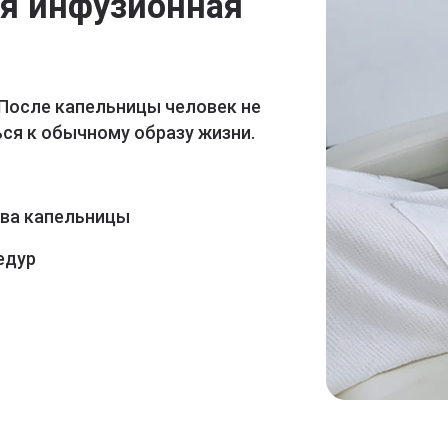
ая инфузионная
 После капельницы человек не
ся к обычному образу жизни.
ава капельницы
едур