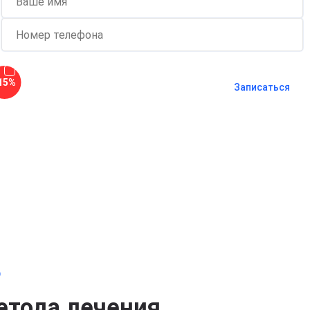
Согласен с
политикой о
15%
конфиденциальности
и на
обработку
Записаться
персональных данных
Длительность процедуры — 60 минут
о
етода лечения