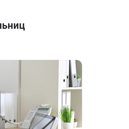
льниц