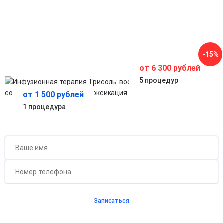
Снятие усталости и слабости
Помогает организму быстрее восстановиться после
перегрузок, болезней или стресса.
Безопасное внутривенное введение под контролем
специалистов
Обеспечивает быстрый и контролируемый эффект без
-15%
лишней нагрузки на организм.
от 6 300 рублей
5 процедур
от 1 500 рублей
1 процедура
Бесплатная консультация для новых клиентов
при проведении процедуры
Записаться
Согласен с
политикой о конфиденциальности
и на