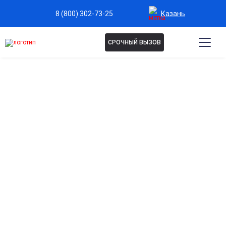
Казань
8 (800) 302-73-25
СРОЧНЫЙ ВЫЗОВ
Капельница Золушка в
Казани
Омоложение и сияние кожи
Помогает улучшить цвет лица, выравнивает тон кожи и
придает ей естественное сияние.
Защита от свободных радикалов
Замедляет процессы старения, снижает вредное
воздействие стрессов и неблагоприятной экологии.
Повышение энергии и работоспособности
Пациенты отмечают прилив сил, улучшение настроения и
снижение хронической усталости.
Поддержка иммунитета
Укрепляет защитные силы организма, способствуя