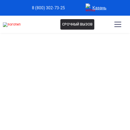
Казань
8 (800) 302-73-25
СРОЧНЫЙ ВЫЗОВ
Капельница Детокс в
Казани
Глубокое очищение организма
Выводит токсины, продукты стресса и усталости, улучшая
самочувствие и уровень энергии.
Сияющая и здоровая кожа
Капельница улучшает цвет лица, устраняет тусклость и
придаёт свежий вид.
Мягкий лимфодренажный эффект
Уменьшает отёки, улучшает контур лица и тела, делает
кожу более упругой.
Быстрое восстановление после стресса и
недосыпа