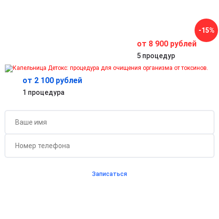
Помогает справиться с переутомлением и повышает
работоспособность.
Антиоксидантная защита и замедление старения
-15%
Активизирует регенерацию кожи, волос и ногтей,
поддерживает здоровье организма на клеточном уровне.
от 8 900 рублей
5 процедур
от 2 100 рублей
Бесплатная консультация для новых клиентов
1 процедура
при проведении процедуры
Записаться
Согласен с
политикой о конфиденциальности
и на
обработку персональных данных
Длительность процедуры — 60 минут