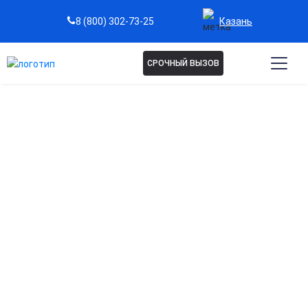
Казань
8 (800) 302-73-25
СРОЧНЫЙ ВЫЗОВ
Капельница Ацесоль в
Казани
Восстановление водно-солевого баланса
Помогает быстро нормализовать уровень электролитов и
предотвратить обезвоживание.
Поддержка работы сердца и сосудов
Способствует улучшению работы сердечно-сосудистой
системы при нарушениях баланса солей.
Снижение симптомов интоксикации
Эффективно выводит токсины и продукты распада,
уменьшая слабость и головокружение.
Ускорение восстановления после болезней