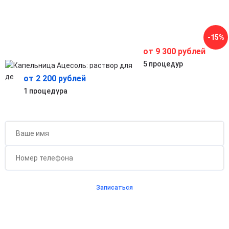
Помогает организму быстрее восстанавливаться после
инфекций, интоксикаций и перегрузок.
Профилактика осложнений при обезвоживании
Предотвращает опасные последствия недостатка
-15%
жидкости и солей в организме.
от 9 300 рублей
5 процедур
от 2 200 рублей
1 процедура
Бесплатная консультация для новых клиентов
при проведении процедуры
Записаться
Согласен с
политикой о конфиденциальности
и на
обработку персональных данных
Длительность процедуры — 60 минут