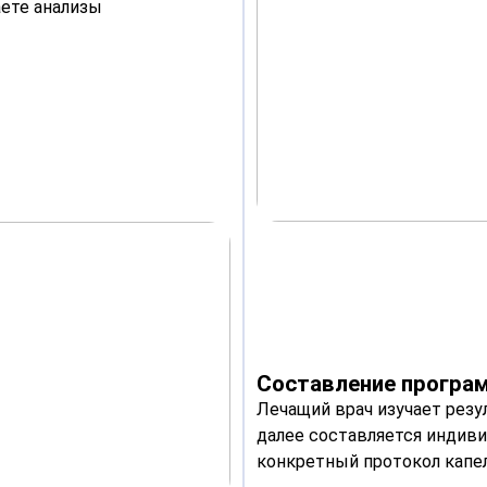
аете анализы
Составление програм
Лечащий врач изучает рез
далее составляется индиви
конкретный протокол капе