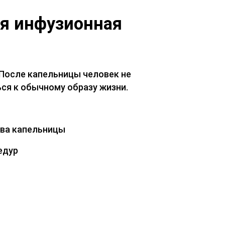
ая инфузионная
 После капельницы человек не
ся к обычному образу жизни.
ава капельницы
едур