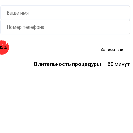
Согласен с
политикой о
15%
конфиденциальности
и на
обработку
Записаться
персональных данных
Длительность процедуры — 60 минут
о