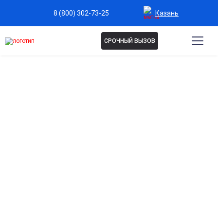
Казань
8 (800) 302-73-25
СРОЧНЫЙ ВЫЗОВ
Капельница Омепразол в
Казани
Эффективное снижение кислотности желудка
Быстро уменьшает изжогу, дискомфорт и боли в области
желудка.
Защита слизистой оболочки желудка и
двенадцатиперстной кишки
Предотвращает раздражение и воспаление от
повышенной кислотности.
Быстрое облегчение при гастрите и язвенной
болезни
Помогает купировать острые проявления и улучшить