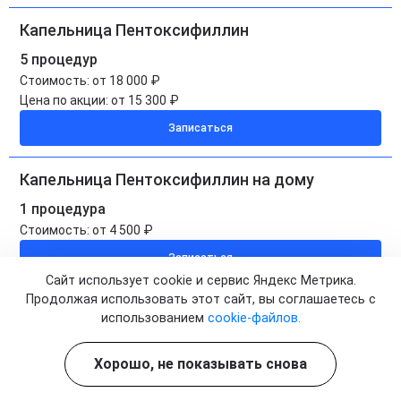
Капельница Пентоксифиллин
5 процедур
Стоимость:
от 18 000 ₽
Цена по акции:
от 15 300 ₽
Записаться
Капельница Пентоксифиллин на дому
1 процедура
Стоимость:
от 4 500 ₽
Записаться
Сайт использует cookie и сервис Яндекс Метрика.
Продолжая использовать этот сайт, вы соглашаетесь с
Капельница Пентоксифиллин на дому
использованием
cookie-файлов.
5 процедур
Стоимость:
от 22 500 ₽
Хорошо, не показывать снова
Цена по акции:
от 19 100 ₽