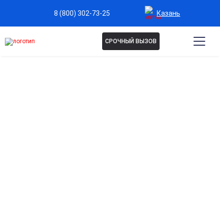
Казань
8 (800) 302-73-25
СРОЧНЫЙ ВЫЗОВ
Капельница
Пентоксифиллин в Казани
Улучшение кровообращения
Способствует разжижению крови и улучшению
микроциркуляции, повышая снабжение органов
кислородом.
Поддержка сердечно-сосудистой системы
Снижает нагрузку на сердце и предотвращает осложнения
при нарушениях сосудов.
Снятие симптомов усталости и слабости
Помогает организму быстрее восстанавливаться после
перенапряжения или заболеваний.
Защита тканей и органов