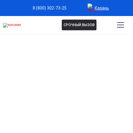
Казань
8 (800) 302-73-25
СРОЧНЫЙ ВЫЗОВ
КОНСУЛЬТАЦИЯ
ПСИХИАТРА В КАЗАНИ
Профессиональная помощь в диагностике и лечении
психических и эмоциональных расстройств. Врач
поможет разобраться с тревогой, депрессией,
нарушениями сна, стрессом, зависимостями и
другими проблемами. Приём проходит
конфиденциально, с вниманием к состоянию
пациента и подбором индивидуального плана
терапии.