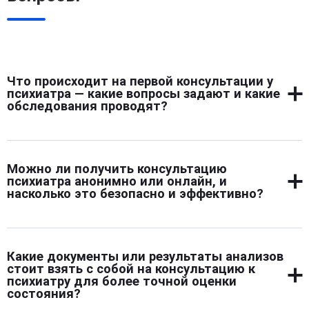
Что происходит на первой консультации у
психиатра — какие вопросы задают и какие
обследования проводят?
На первой встрече психиатр знакомится с жалобами,
расспрашивает о самочувствии, сне, настроении,
Можно ли получить консультацию
событиях в жизни. Обязательно уточняется история
психиатра анонимно или онлайн, и
болезней, перенесенные травмы, особенности
насколько это безопасно и эффективно?
поведения в стрессовых ситуациях. По ситуации могут
проводиться простые тесты для оценки памяти,
Да, анонимный и дистанционный формат возможен.
мышления, внимания.
Онлайн-консультации проходят по видеосвязи, и
Какие документы или результаты анализов
позволяют обсудить жалобы, получить рекомендации
стоит взять с собой на консультацию к
и даже начать лечение. Эффективность зависит от
психиатру для более точной оценки
состояния?
состояния пациента — при тяжелых нарушениях лучше