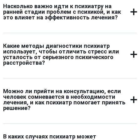
настроения, устранения тревоги или нормализации сна.
Насколько важно идти к психиатру на
Дополнительно даются рекомендации по режиму дня,
ранней стадии проблем с психикой, и как
питанию, снижению нагрузки. В некоторых случаях
это влияет на эффективность лечения?
психиатр направляет на сеансы психотерапии для
глубокой работы с причинами состояния.
Раннее обращение дает лучший прогноз. Чем раньше
замечено ухудшение самочувствия, тем быстрее
Какие методы диагностики психиатр
можно восстановить внутреннее равновесие. На
использует, чтобы отличить стресс или
начальной стадии можно обойтись мягкими методами
усталость от серьезного психического
расстройства?
без тяжелых препаратов, сохранить
работоспособность и избежать серьезных
последствий.
Психиатр оценивает продолжительность,
выраженность и влияние симптомов на повседневную
Можно ли прийти на консультацию, если
жизнь. Используются беседы, наблюдение за
человек сомневается в необходимости
поведением, специальные шкалы тревожности и
лечения, и как психиатр помогает принять
решение?
депрессии. Если симптомы сохраняются дольше
положенного срока или мешают жить — это повод для
диагноза.
Да, прием доступен и в случае сомнений. Врач
помогает разобраться в причинах дискомфорта,
В каких случаях психиатр может
объясняет, что нормально, а что требует внимания.