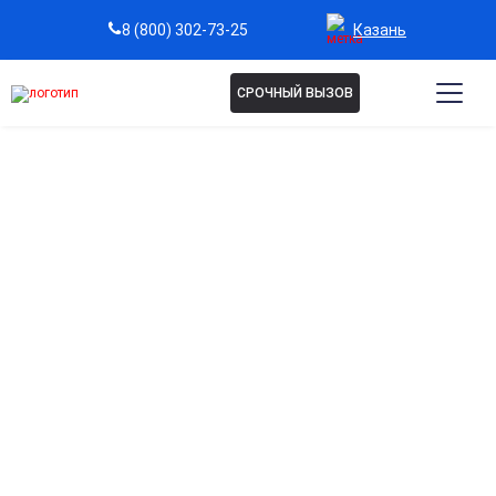
Казань
8 (800) 302-73-25
СРОЧНЫЙ ВЫЗОВ
Капельница Реамберин в
Казани
Мощный детокс-эффект
Помогает вывести из организма продукты распада
алкоголя и токсинов, снижая нагрузку на печень и почки.
Восстановление энергетического обмена
Активизирует процессы дыхания клеток и улучшает
снабжение тканей кислородом.
Нормализация кислотно-щелочного баланса
Помогает устранить ацидоз, возникающий при
отравлениях, запоях и интоксикациях.
Поддержка сердца и сосудов
Снижает риск гипоксии и благотворно влияет на работу