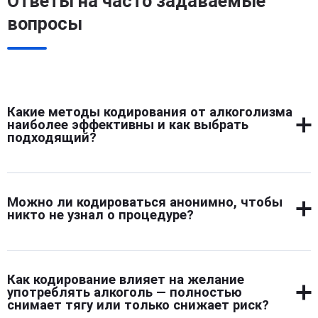
Ответы на часто задаваемые
вопросы
Какие методы кодирования от алкоголизма
наиболее эффективны и как выбрать
подходящий?
Наиболее эффективными методами кодирования от
алкоголизма считаются медикаментозное,
Можно ли кодироваться анонимно, чтобы
психотерапевтическое и комбинированное
никто не узнал о процедуре?
кодирование. Медикаментозное воздействует на
организм, блокируя ферменты или рецепторы,
Кодирование от алкоголизма можно пройти полностью
ответственные за удовольствие от алкоголя, что
анонимно. В клиниках, предоставляющих такую услугу,
вызывает физическую непереносимость спиртного.
Как кодирование влияет на желание
соблюдается конфиденциальность на всех этапах — от
Психотерапевтическое направлено на формирование
употреблять алкоголь — полностью
первичной консультации и обследования до самой
снимает тягу или только снижает риск?
психологической установки трезвости и работу с
процедуры и последующего наблюдения. Личная