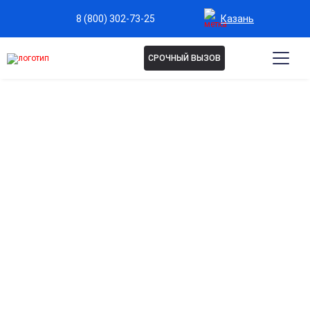
Казань
8 (800) 302-73-25
СРОЧНЫЙ ВЫЗОВ
КОДИРОВАНИЕ ОТ
АЛКОГОЛИЗМА В КАЗАНИ
Кодирование алкоголизма — услуга опытного
специалиста, направленная на блокировку
алкогольной зависимости. Процедура помогает
снизить влечение к спиртному, восстановить
эмоциональное равновесие и улучшить качество
жизни, предоставляя поддержку и индивидуальный
подход на каждом этапе.