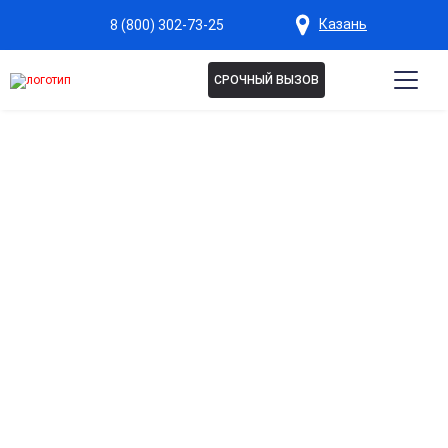
Казань
8 (800) 302-73-25
СРОЧНЫЙ ВЫЗОВ
МИННЕСОТСКАЯ
ПРОГРАММА В КАЗАНИ
Комплексная программа лечения алкоголизма или
наркомании, объединяющая медикаментозное
лечение, психотерапию и социальную поддержку.
Работа с причиной зависимости, восстановление
личности. Медицинский контроль, поддержка
психологов и группы. Анонимно, с устойчивым
результатом.