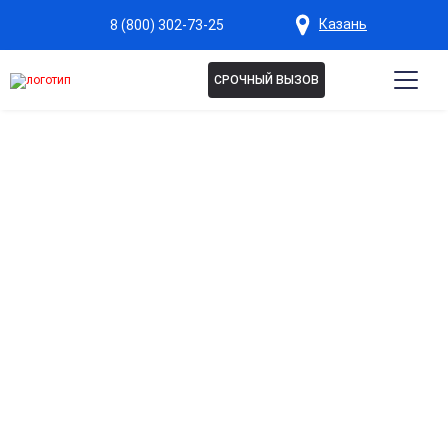
Казань
8 (800) 302-73-25
СРОЧНЫЙ ВЫЗОВ
Капельница Неотон в
Казани
Энергетическая поддержка организма
Помогает восполнить силы после стрессов,
переутомления и физических нагрузок.
Восстановление работы нервной системы
Способствует улучшению концентрации и снижению
нервного напряжения.
Поддержка сердечно-сосудистой системы
Укрепляет сосуды, улучшает кровообращение и
способствует нормализации давления.
Комплексное питание клеток
Насыщает организм необходимыми веществами для