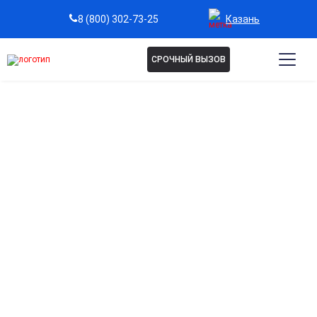
Казань
8 (800) 302-73-25
СРОЧНЫЙ ВЫЗОВ
Капельница L-Лизина
эсцинат в Казани
Снятие отеков и воспалений
Уменьшает отечность тканей и ускоряет восстановление
после травм или операций.
Защита сосудов и улучшение микроциркуляции
Укрепляет стенки сосудов, снижает их проницаемость и
нормализует кровоток.
Поддержка при черепно-мозговых травмах
Способствует снижению внутричерепного давления и
улучшает самочувствие.
Комплексное противовоспалительное действие
Уменьшает выраженность воспалительных процессов без