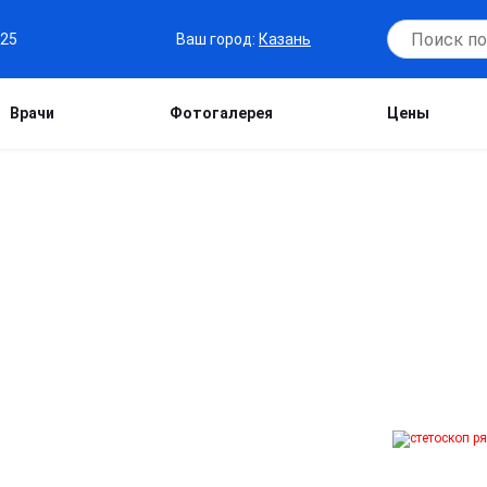
Ваш город:
Казань
-25
Врачи
Фотогалерея
Цены
 ОТ СПАЙСА В
ывают всестороннюю помощь в борьбе
ельную диагностику состояния
кацию организма и назначаем
циалисты применяют современные
ые, так и групповые занятия. Мы
программы, учитывающие особенности