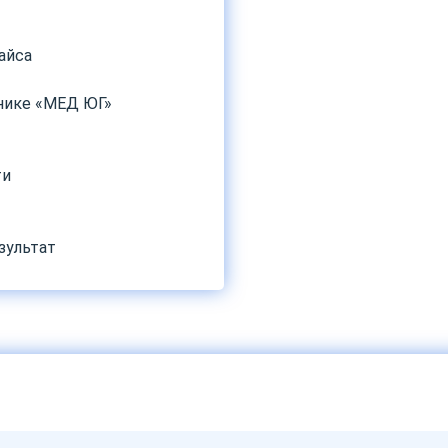
айса
инике «МЕД ЮГ»
ти
зультат