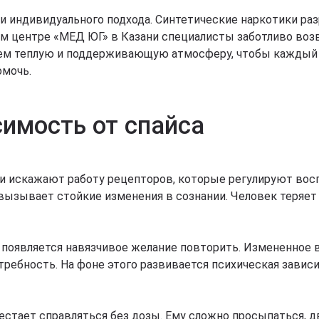
а и индивидуального подхода. Синтетические наркотики 
м центре «МЕД ЮГ» в Казани специалисты заботливо воз
ем теплую и поддерживающую атмосферу, чтобы каждый ч
омочь.
имость от спайса
и искажают работу рецепторов, которые регулируют вос
ызывает стойкие изменения в сознании. Человек теряет 
 появляется навязчивое желание повторить. Измененное 
ребность. На фоне этого развивается психическая завис
естает справляться без дозы. Ему сложно просыпаться, д