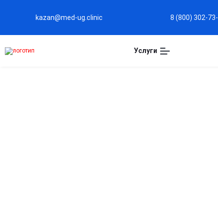
kazan@med-ug.clinic
8 (800) 302-73
Услуги
ЛЕЧЕНИЕ ЗАВИСИМОСТИ
КАЗАНИ
Наши квалифицированные врачи-наркологи оказ
со спайсовой зависимостью. Мы проводим тщат
пациента, выполняем профессиональную детокси
индивидуальное медикаментозное лечение. Спе
методы психотерапии, включая как индивидуальн
разрабатываем уникальные реабилитационные 