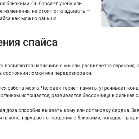
я близкими. Он бросает учебу или
кие изменения, не стоит откладывать —
айса как можно раньше.
ения спайса
о появляются навязчивые мысли, развивается паранойя, 
в состоянии ломки или передозировки.
тся работа мозга. Человек теряет память, утрачивает к
Организм истощается, развивается бессонница и сильная с
я доза способна вызвать кому или остановку сердца. За
ть ясно, нарушает отношения с близкими, попадает в кр