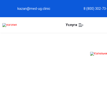
kazan@med-ug.clinic
8 (800) 302-73
Услуги
Пептидные
капельницы в Казани
Омолаживающий эффект
Поддержка процессов обновления на клеточном
уровне, усиление выработки энергии и повышение
сопротивляемости тканей к неблагоприятным
воздействиям.
Энергетический ресурс
Уменьшение чувства постоянной усталости, улучшен