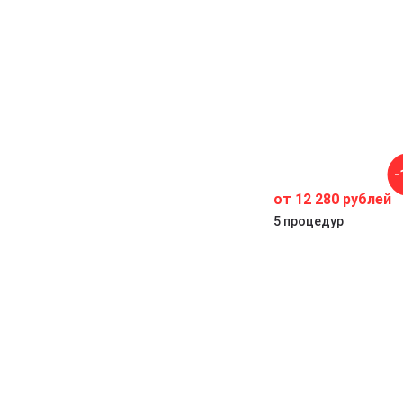
я,
-
от 12 280 рублей
5 процедур