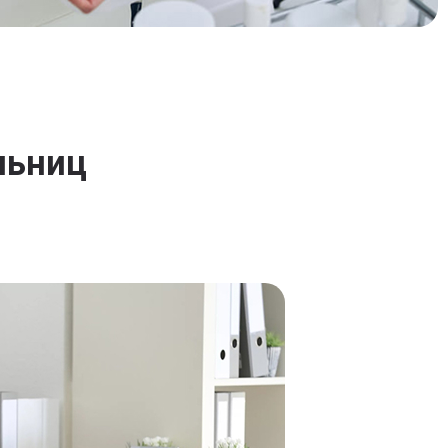
льниц