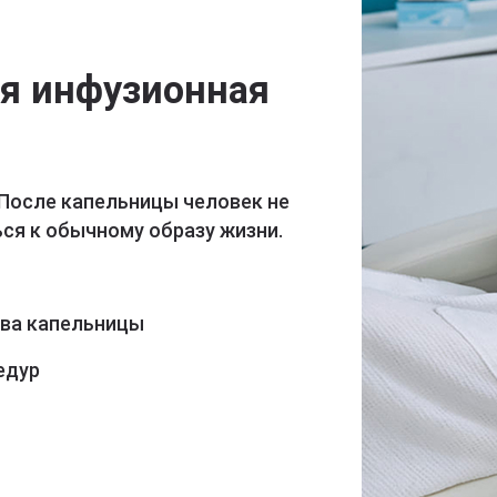
ая инфузионная
 После капельницы человек не
ся к обычному образу жизни.
ава капельницы
едур