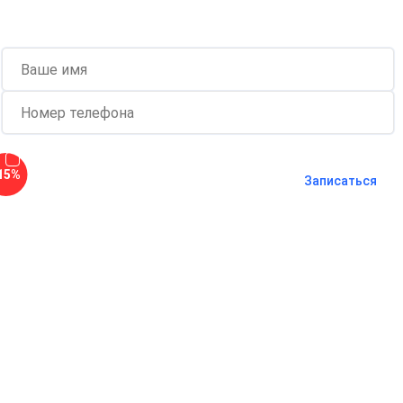
клиентов при проведении процедуры
Согласен с
политикой о
15%
конфиденциальности
и на
обработку
Записаться
персональных данных
Длительность процедуры — 60 минут