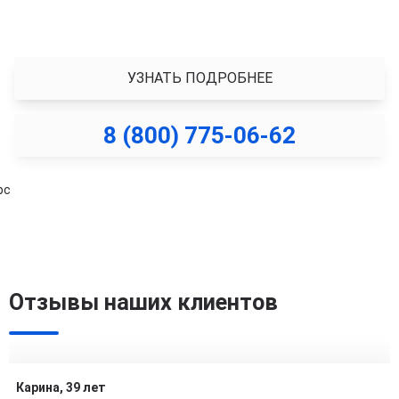
борьбе с зависимостью. Тем, кто хочет изменить
свою жизнь к лучшему.
УЗНАТЬ ПОДРОБНЕЕ
8 (800) 775-06-62
Ведущий курса
Станислав
Смольный
Отзывы наших клиентов
Клинический
психолог. Рилив-
терапевт
Карина, 39 лет