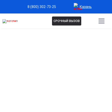
Казань
8 (800) 302-73-25
СРОЧНЫЙ ВЫЗОВ
ДЕТОКСИКАЦИЯ УБОД В
КАЗАНИ
Процедура позволяет в краткие сроки снять
физическую зависимость от опиоидов и
минимизировать болевые ощущения от ломки.
Проводится в условиях стационара под общей
анестезией с мониторингом жизненно важных
показателей. Это уверенный шаг к началу
полноценной реабилитации и возвращению к
нормальной жизни.