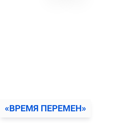
НОВЫЕ НАВЫКИ
ПОСТРОЕНИЯ
ОТНОШЕНИЙ С
ЗАВИСИМЫМ
За 10 занятий измените жизнь к лучшему
«ВРЕМЯ ПЕРЕМЕН»
Данный курс подойдет людям, чьи близкие оказались
во власти зависимости. Семьям, ищущим решение в