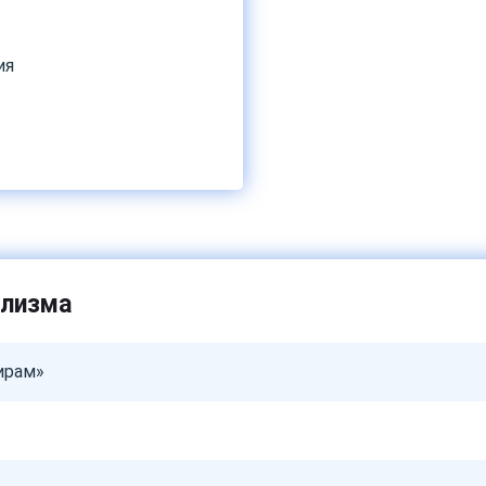
ия
олизма
ирам»