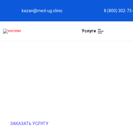
kazan@med-ug.clinic
8 (800) 302-73
Услуги
КОДИРОВАНИЕ АКВИЛОН
В нашей клинике вы получите профессиональную
современное кодирование «Аквилонгом» под ко
анонимное лечение и возможность выезда врача
избавиться от зависимости и вернуть радость ж
ЗАКАЗАТЬ УСЛУГУ