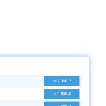
от 2 000
₽
от 1 500
₽