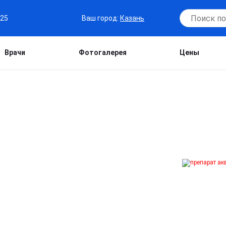
Ваш город:
Казань
-25
Врачи
Фотогалерея
Цены
Г В КАЗАНИ
 помощь в борьбе с алкоголизмом:
нтролем опытных специалистов,
 на дом помогут вам навсегда
изни.