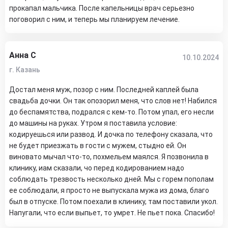
прокапал мальчика. После капельницы врач серьезно
поговорил с ним, и теперь мы планируем лечение.
Анна С
10.10.2024
г. Казань
Достал меня муж, позор с ним. Последней каплей была
свадьба дочки. Он так опозорил меня, что слов нет! Набился
до беспамятства, подрался с кем-то. Потом упал, его несли
до машины на руках. Утром я поставила условие:
кодируешься или развод. И дочка по телефону сказала, что
не будет приезжать в гости с мужем, стыдно ей. Он
виновато мычал что-то, похмельем маялся. Я позвонила в
клинику, иам сказали, чо перед кодированием надо
соблюдать трезвость несколько дней. Мы с горем пополам
ее соблюдали, я просто не выпускала мужа из дома, благо
был в отпуске. Потом поехали в клинику, там поставили укол.
Напугали, что если выпьет, то умрет. Не пьет пока. Спасибо!