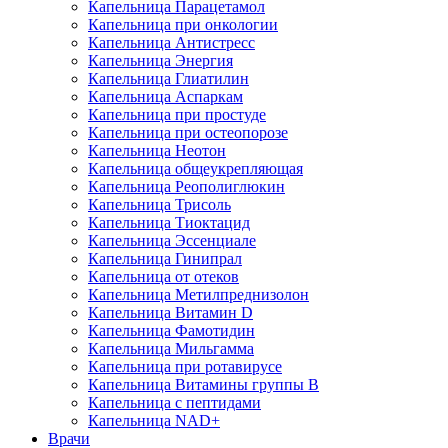
Капельница Парацетамол
Капельница при онкологии
Капельница Антистресс
Капельница Энергия
Капельница Глиатилин
Капельница Аспаркам
Капельница при простуде
Капельница при остеопорозе
Капельница Неотон
Капельница общеукрепляющая
Капельница Реополиглюкин
Капельница Трисоль
Капельница Тиоктацид
Капельница Эссенциале
Капельница Гинипрал
Капельница от отеков
Капельница Метилпреднизолон
Капельница Витамин D
Капельница Фамотидин
Капельница Мильгамма
Капельница при ротавирусе
Капельница Витамины группы B
Капельница с пептидами
Капельница NAD+
Врачи