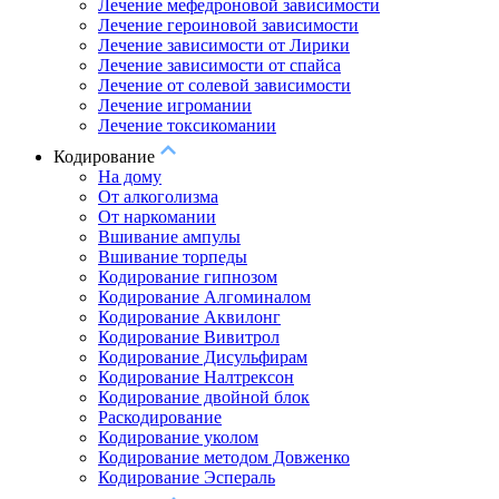
Лечение мефедроновой зависимости
Лечение героиновой зависимости
Лечение зависимости от Лирики
Лечение зависимости от спайса
Лечение от солевой зависимости
Лечение игромании
Лечение токсикомании
Кодирование
На дому
От алкоголизма
От наркомании
Вшивание ампулы
Вшивание торпеды
Кодирование гипнозом
Кодирование Алгоминалом
Кодирование Аквилонг
Кодирование Вивитрол
Кодирование Дисульфирам
Кодирование Налтрексон
Кодирование двойной блок
Раскодирование
Кодирование уколом
Кодирование методом Довженко
Кодирование Эспераль