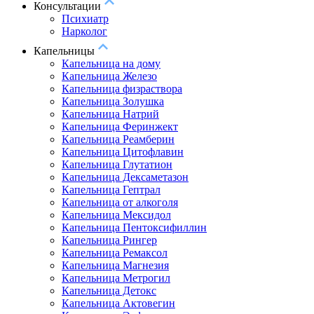
Консультации
Психиатр
Нарколог
Капельницы
Капельница на дому
Капельница Железо
Капельница физраствора
Капельница Золушка
Капельница Натрий
Капельница Феринжект
Капельница Реамберин
Капельница Цитофлавин
Капельница Глутатион
Капельница Дексаметазон
Капельница Гептрал
Капельница от алкоголя
Капельница Мексидол
Капельница Пентоксифиллин
Капельница Рингер
Капельница Ремаксол
Капельница Магнезия
Капельница Метрогил
Капельница Детокс
Капельница Актовегин