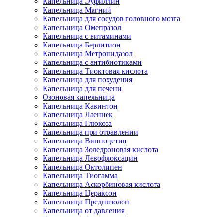
Капельница Эуфиллин
Капельница Магний
Капельница для сосудов головного мозга
Капельница Омепразол
Капельница с витаминами
Капельница Берлитион
Капельница Метронидазол
Капельница с антибиотиками
Капельница Тиоктовая кислота
Капельница для похудения
Капельница для печени
Озоновая капельница
Капельница Кавинтон
Капельница Лаеннек
Капельница Глюкоза
Капельница при отравлении
Капельница Винпоцетин
Капельница Золедроновая кислота
Капельница Левофлоксацин
Капельница Октолипен
Капельница Тиогамма
Капельница Аскорбиновая кислота
Капельница Цераксон
Капельница Преднизолон
Капельница от давления