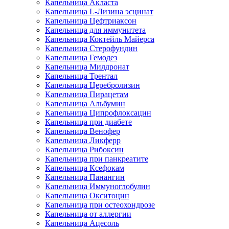
Капельница Акласта
Капельница L-Лизина эсцинат
Капельница Цефтриаксон
Капельница для иммунитета
Капельница Коктейль Майерса
Капельница Стерофундин
Капельница Гемодез
Капельница Милдронат
Капельница Трентал
Капельница Церебролизин
Капельница Пирацетам
Капельница Альбумин
Капельница Ципрофлоксацин
Капельница при диабете
Капельница Венофер
Капельница Ликферр
Капельница Рибоксин
Капельница при панкреатите
Капельница Ксефокам
Капельница Панангин
Капельница Иммуноглобулин
Капельница Окситоцин
Капельница при остеохондрозе
Капельница от аллергии
Капельница Ацесоль